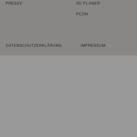
PRESSE
3D PLANER
PCON
DATENSCHUTZERKLÄRUNG
IMPRESSUM