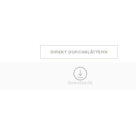
Geschichten hinter unseren ikonischen De
und die Inspiration. Eine Hommage an das
DEDON gestern wie heute einzigartig ma
DIREKT DURCHBLÄTTERN
Downloads
DEDON NEWSLETTER BESTELLEN
VERBINDEN