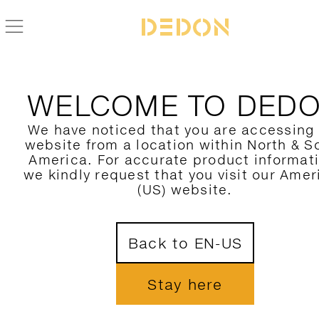
WELCOME TO DED
We have noticed that you are accessing
website from a location within North & S
America. For accurate product informat
we kindly request that you visit our Amer
KONTAKT
(US) website.
SCHREIBEN SIE UNS
Back to EN-US
Was auch immer wir für Sie tun können, in den meisten Fäll
Stay here
ein paar Zeilen vorab der beste Weg, um erfolgreich in Kon
treten. Verraten Sie uns kurz Ihr Anliegen, und wir melde