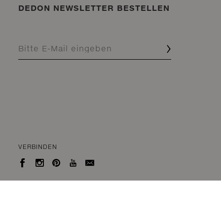
DEDON NEWSLETTER BESTELLEN
VERBINDEN




