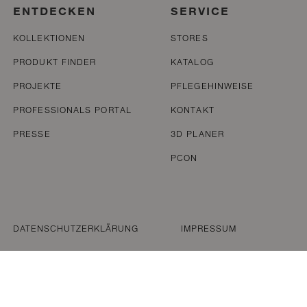
ENTDECKEN
SERVICE
KOLLEKTIONEN
STORES
PRODUKT FINDER
KATALOG
PROJEKTE
PFLEGEHINWEISE
PROFESSIONALS PORTAL
KONTAKT
PRESSE
3D PLANER
PCON
DATENSCHUTZERKLÄRUNG
IMPRESSUM