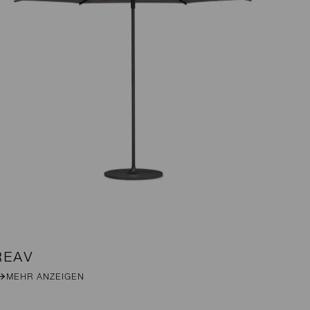
REAV
LA
MEHR ANZEIGEN
M