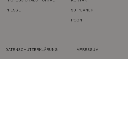
PROFESSIONALS PORTAL
KONTAKT
PRESSE
3D PLANER
PCON
DATENSCHUTZERKLÄRUNG
IMPRESSUM
WELCOME TO DEDON
We have noticed that you are accessing our website from 
ocation within North & South America. For accurate produ
formation, we kindly request that you visit our Americas (
website.