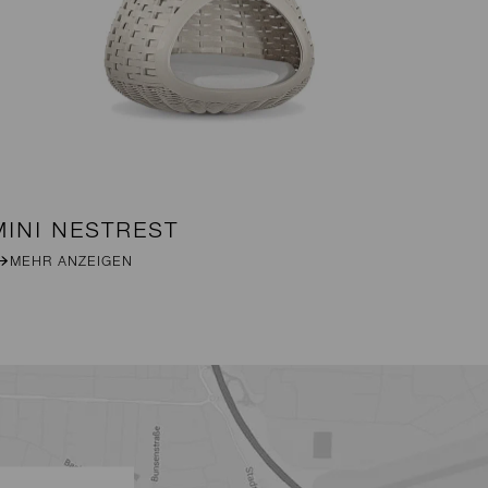
MINI NESTREST
DA
MEHR ANZEIGEN
M