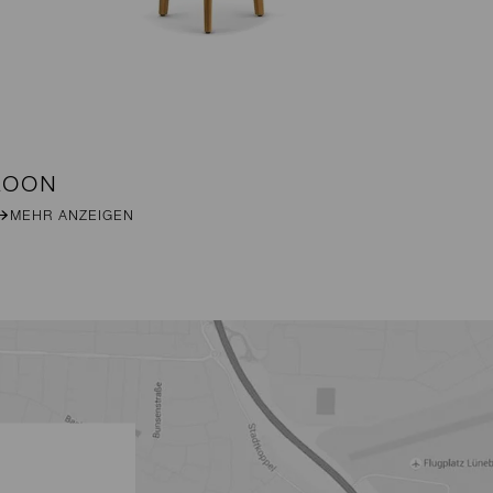
LOON
DA
MEHR ANZEIGEN
M