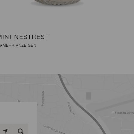
MINI NESTREST
TH
MEHR ANZEIGEN
M