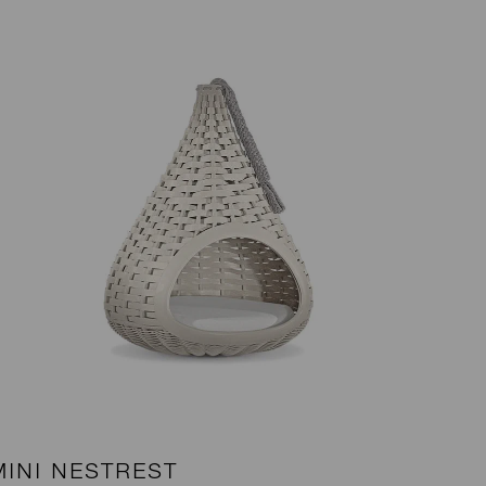
MINI NESTREST
B