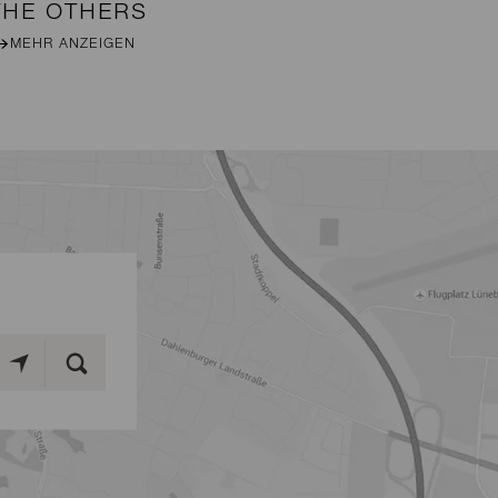
THE OTHERS
B
MEHR ANZEIGEN
M