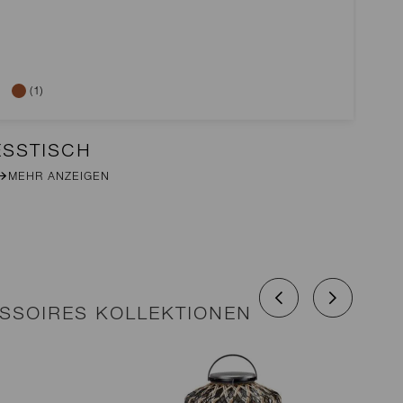
(1)
ESSTISCH
2E
MEHR ANZEIGEN
M
SSOIRES KOLLEKTIONEN