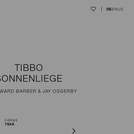
DE
EN
US
TIBBO
SONNENLIEGE
WARD BARBER & JAY OSGERBY
FARBE
TEAK