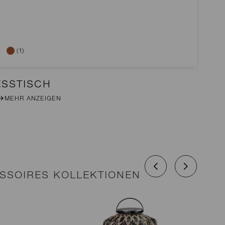
(1)
ESSTISCH
2E
MEHR ANZEIGEN
M
SSOIRES KOLLEKTIONEN