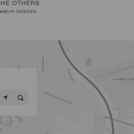
THE OTHERS
B
MEHR ANZEIGEN
M