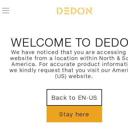
VIELEN DANK FÜR IHR
WELCOME TO DED
ANFRAGE
We have noticed that you are accessing
website from a location within North & S
America. For accurate product informat
we kindly request that you visit our Amer
(US) website.
Unser Professionals Team wird sich mit I
in Verbindung setzen. Lassen Sie un
gemeinsam beeindruckende Atmospäh
Back to EN-US
gestalten!
Stay here
MEHR ÜBER DEDON ERFAHREN