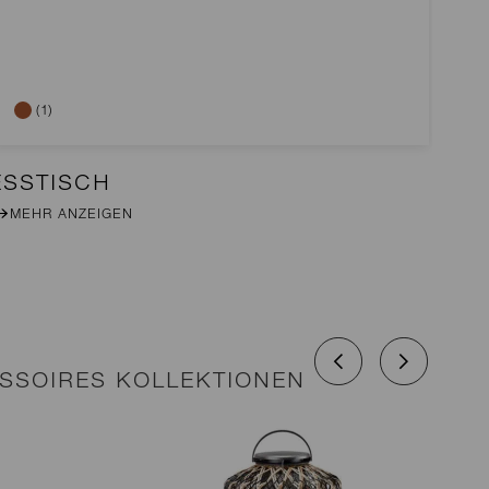
(1)
ESSTISCH
2E
MEHR ANZEIGEN
M
SSOIRES KOLLEKTIONEN