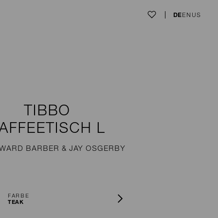
DE
EN
US
TIBBO
AFFEETISCH L
WARD BARBER & JAY OSGERBY
FARBE
TEAK