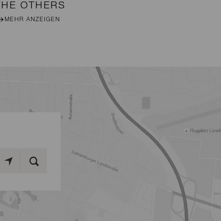
THE OTHERS
B
MEHR ANZEIGEN
M